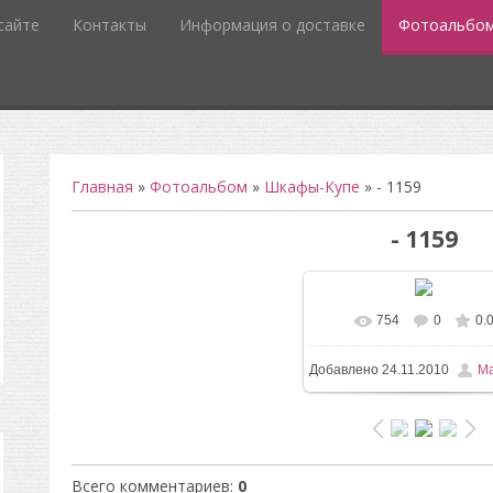
сайте
Контакты
Информация о доставке
Фотоальбо
Главная
»
Фотоальбом
»
Шкафы-Купе
» - 1159
- 1159
754
0
0.
В реальном размере
5
Добавлено
24.11.2010
Ma
/ 49.4Kb
Всего комментариев
:
0