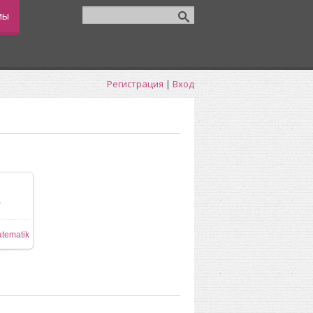
мы
Регистрация
|
Вход
0
74x877
tematik