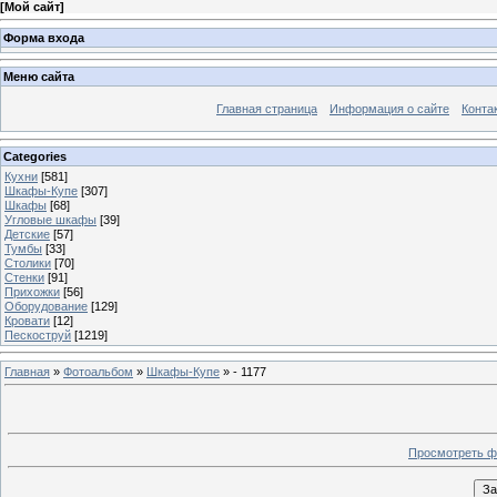
[
Мой сайт
]
Форма входа
Меню сайта
Главная страница
Информация о сайте
Конта
Categories
Кухни
[581]
Шкафы-Купе
[307]
Шкафы
[68]
Угловые шкафы
[39]
Детские
[57]
Тумбы
[33]
Столики
[70]
Стенки
[91]
Прихожки
[56]
Оборудование
[129]
Кровати
[12]
Пескоструй
[1219]
Главная
»
Фотоальбом
»
Шкафы-Купе
» - 1177
Просмотреть ф