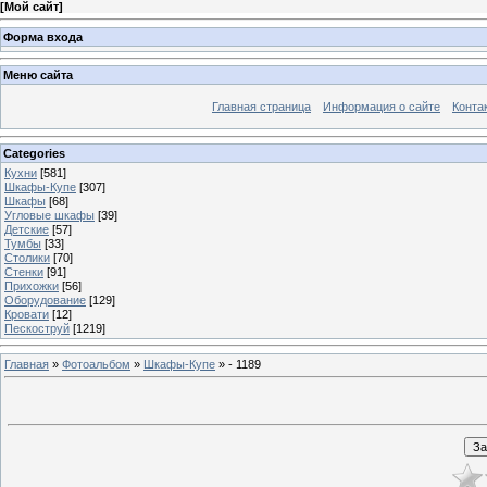
[
Мой сайт
]
Форма входа
Меню сайта
Главная страница
Информация о сайте
Конта
Categories
Кухни
[581]
Шкафы-Купе
[307]
Шкафы
[68]
Угловые шкафы
[39]
Детские
[57]
Тумбы
[33]
Столики
[70]
Стенки
[91]
Прихожки
[56]
Оборудование
[129]
Кровати
[12]
Пескоструй
[1219]
Главная
»
Фотоальбом
»
Шкафы-Купе
» - 1189