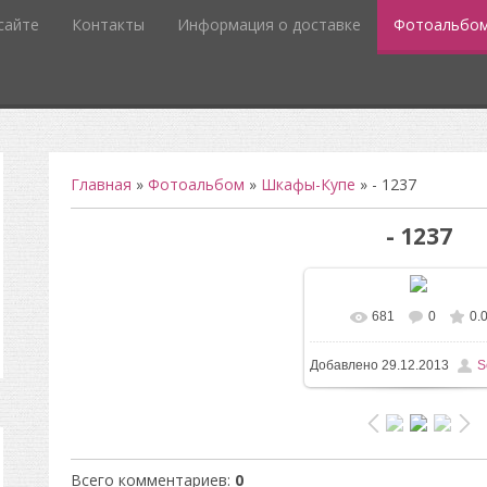
сайте
Контакты
Информация о доставке
Фотоальбо
Главная
»
Фотоальбом
»
Шкафы-Купе
» - 1237
- 1237
681
0
0.
В реальном разм
Добавлено
29.12.2013
S
1600x1200
/ 160.1Kb
Всего комментариев
:
0