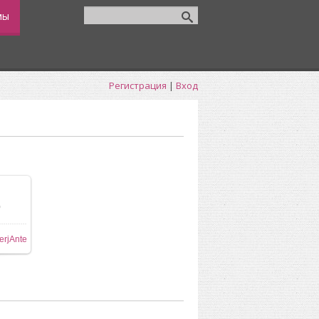
мы
Регистрация
|
Вход
0
ере
erjAnte