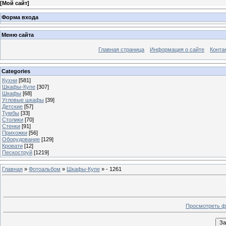
[
Мой сайт
]
Форма входа
Меню сайта
Главная страница
Информация о сайте
Конта
Categories
Кухни
[581]
Шкафы-Купе
[307]
Шкафы
[68]
Угловые шкафы
[39]
Детские
[57]
Тумбы
[33]
Столики
[70]
Стенки
[91]
Прихожки
[56]
Оборудование
[129]
Кровати
[12]
Пескоструй
[1219]
Главная
»
Фотоальбом
»
Шкафы-Купе
» - 1261
Просмотреть ф