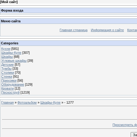
[
Мой сайт
]
Форма входа
Меню сайта
Главная страница
Информация о сайте
Конта
Categories
Кухни
[581]
Шкафы-Купе
[307]
Шкафы
[68]
Угловые шкафы
[39]
Детские
[57]
Тумбы
[33]
Столики
[70]
Стенки
[91]
Прихожки
[56]
Оборудование
[129]
Кровати
[12]
Пескоструй
[1219]
Главная
»
Фотоальбом
»
Шкафы-Купе
» - 1277
Просмотреть ф