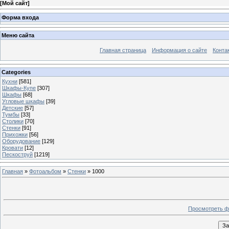
[
Мой сайт
]
Форма входа
Меню сайта
Главная страница
Информация о сайте
Конта
Categories
Кухни
[581]
Шкафы-Купе
[307]
Шкафы
[68]
Угловые шкафы
[39]
Детские
[57]
Тумбы
[33]
Столики
[70]
Стенки
[91]
Прихожки
[56]
Оборудование
[129]
Кровати
[12]
Пескоструй
[1219]
Главная
»
Фотоальбом
»
Стенки
» 1000
Просмотреть ф