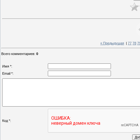
« Предыдущая
|
77
78
7
Всего комментариев
:
0
Имя *:
Email *:
Код *: