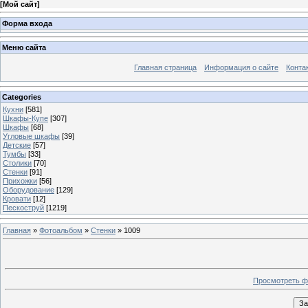
[
Мой сайт
]
Форма входа
Меню сайта
Главная страница
Информация о сайте
Конта
Categories
Кухни
[581]
Шкафы-Купе
[307]
Шкафы
[68]
Угловые шкафы
[39]
Детские
[57]
Тумбы
[33]
Столики
[70]
Стенки
[91]
Прихожки
[56]
Оборудование
[129]
Кровати
[12]
Пескоструй
[1219]
Главная
»
Фотоальбом
»
Стенки
» 1009
Просмотреть ф