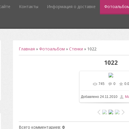
сайте
Контакты
Информация о доставке
Фотоальбо
Главная
»
Фотоальбом
»
Стенки
» 1022
1022
745
0
0.
В реальном размере
4
Добавлено
24.11.2010
Ma
/ 74.9Kb
Всего комментариев
:
0