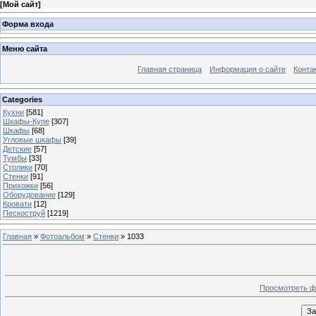
[
Мой сайт
]
Форма входа
Меню сайта
Главная страница
Информация о сайте
Конта
Categories
Кухни
[581]
Шкафы-Купе
[307]
Шкафы
[68]
Угловые шкафы
[39]
Детские
[57]
Тумбы
[33]
Столики
[70]
Стенки
[91]
Прихожки
[56]
Оборудование
[129]
Кровати
[12]
Пескоструй
[1219]
Главная
»
Фотоальбом
»
Стенки
» 1033
Просмотреть ф