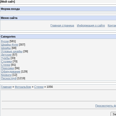
[
Мой сайт
]
Форма входа
Меню сайта
Главная страница
Информация о сайте
Конта
Categories
Кухни
[581]
Шкафы-Купе
[307]
Шкафы
[68]
Угловые шкафы
[39]
Детские
[57]
Тумбы
[33]
Столики
[70]
Стенки
[91]
Прихожки
[56]
Оборудование
[129]
Кровати
[12]
Пескоструй
[1219]
Главная
»
Фотоальбом
»
Стенки
» 1056
Просмотреть ф