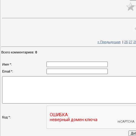
« Предыдущая
|
26
27
2
Всего комментариев
:
0
Имя *:
Email *:
Код *: