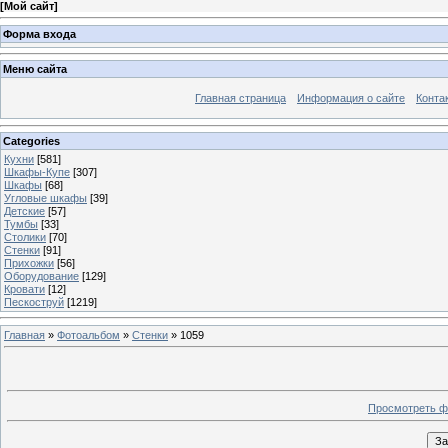
[
Мой сайт
]
Форма входа
Меню сайта
Главная страница
Информация о сайте
Конта
Categories
Кухни
[581]
Шкафы-Купе
[307]
Шкафы
[68]
Угловые шкафы
[39]
Детские
[57]
Тумбы
[33]
Столики
[70]
Стенки
[91]
Прихожки
[56]
Оборудование
[129]
Кровати
[12]
Пескоструй
[1219]
Главная
»
Фотоальбом
»
Стенки
» 1059
Просмотреть ф