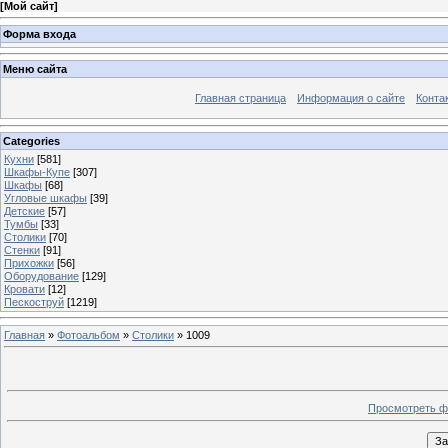
[
Мой сайт
]
Форма входа
Меню сайта
Главная страница
Информация о сайте
Конта
Categories
Кухни
[581]
Шкафы-Купе
[307]
Шкафы
[68]
Угловые шкафы
[39]
Детские
[57]
Тумбы
[33]
Столики
[70]
Стенки
[91]
Прихожки
[56]
Оборудование
[129]
Кровати
[12]
Пескоструй
[1219]
Главная
»
Фотоальбом
»
Столики
» 1009
Просмотреть ф