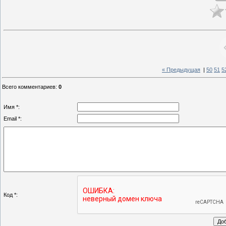
« Предыдущая
|
50
51
5
Всего комментариев
:
0
Имя *:
Email *:
Код *: