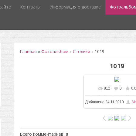
сайте
Контакты
Информация о доставке
Фотоальбо
Главная
»
Фотоальбом
»
Столики
» 1019
1019
812
0
0.
В реальном разм
Добавлено
24.11.2010
Ma
960x1280
/ 169.0Kb
Всего комментариев
:
0