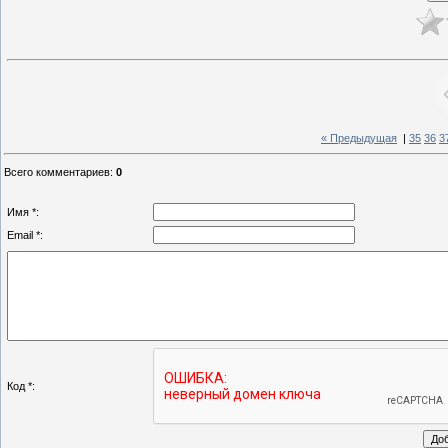
« Предыдущая
|
35
36
3
Всего комментариев
:
0
Имя *:
Email *:
Код *: