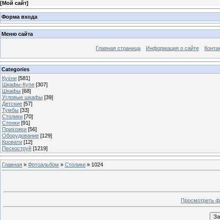
[
Мой сайт
]
Форма входа
Меню сайта
Главная страница
Информация о сайте
Конта
Categories
Кухни
[581]
Шкафы-Купе
[307]
Шкафы
[68]
Угловые шкафы
[39]
Детские
[57]
Тумбы
[33]
Столики
[70]
Стенки
[91]
Прихожки
[56]
Оборудование
[129]
Кровати
[12]
Пескоструй
[1219]
Главная
»
Фотоальбом
»
Столики
» 1024
Просмотреть ф