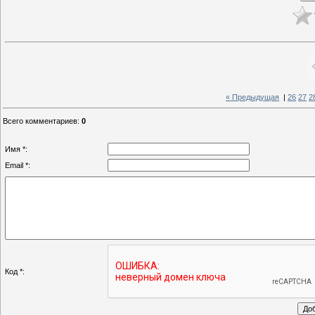
« Предыдущая
|
26
27
2
Всего комментариев
:
0
Имя *:
Email *:
Код *: