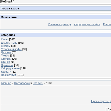
[
Мой сайт
]
Форма входа
Меню сайта
Главная страница
Информация о сайте
Конта
Categories
Кухни
[581]
Шкафы-Купе
[307]
Шкафы
[68]
Угловые шкафы
[39]
Детские
[57]
Тумбы
[33]
Столики
[70]
Стенки
[91]
Прихожки
[56]
Оборудование
[129]
Кровати
[12]
Пескоструй
[1219]
Главная
»
Фотоальбом
»
Столики
» 1033
Просмотреть ф