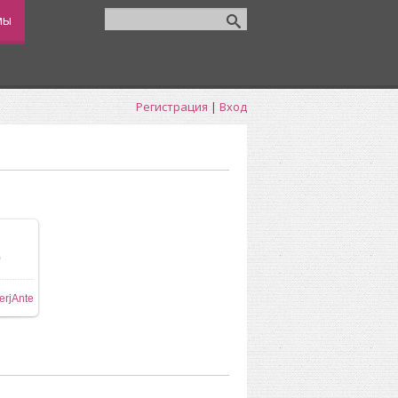
мы
Регистрация
|
Вход
0
ере
erjAnte