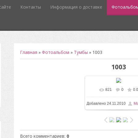
сайте
Контакты
Информация о доставке
Фотоальбо
Главная
»
Фотоальбом
»
Тумбы
» 1003
1003
821
0
0.
В реальном размере
3
Добавлено
24.11.2010
Ma
/ 144.8Kb
Всего комментариев
:
0