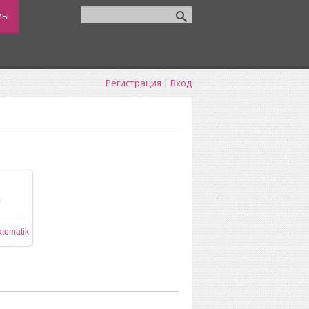
мы
Регистрация
|
Вход
0
84x512
tematik