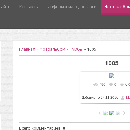
сайте
Контакты
Информация о доставке
Фотоальбо
Главная
»
Фотоальбом
»
Тумбы
» 1005
1005
786
0
0.
Добавлено
24.11.2010
Ma
Всего комментариев
:
0