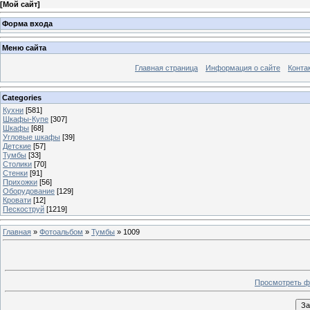
[
Мой сайт
]
Форма входа
Меню сайта
Главная страница
Информация о сайте
Конта
Categories
Кухни
[581]
Шкафы-Купе
[307]
Шкафы
[68]
Угловые шкафы
[39]
Детские
[57]
Тумбы
[33]
Столики
[70]
Стенки
[91]
Прихожки
[56]
Оборудование
[129]
Кровати
[12]
Пескоструй
[1219]
Главная
»
Фотоальбом
»
Тумбы
» 1009
Просмотреть ф