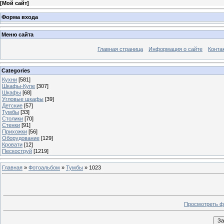
[
Мой сайт
]
Форма входа
Меню сайта
Главная страница
Информация о сайте
Конта
Categories
Кухни
[581]
Шкафы-Купе
[307]
Шкафы
[68]
Угловые шкафы
[39]
Детские
[57]
Тумбы
[33]
Столики
[70]
Стенки
[91]
Прихожки
[56]
Оборудование
[129]
Кровати
[12]
Пескоструй
[1219]
Главная
»
Фотоальбом
»
Тумбы
» 1023
Просмотреть ф