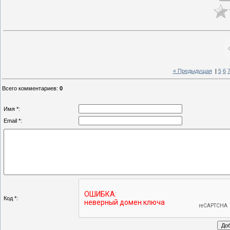
« Предыдущая
|
5
6
Всего комментариев
:
0
Имя *:
Email *:
Код *: