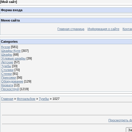
[
Мой сайт
]
Форма входа
Меню сайта
Главная страница
Информация о сайте
Конта
Categories
Кухни
[581]
Шкафы-Купе
[307]
Шкафы
[68]
Угловые шкафы
[39]
Детские
[57]
Тумбы
[33]
Столики
[70]
Стенки
[91]
Прихожки
[56]
Оборудование
[129]
Кровати
[12]
Пескоструй
[1219]
Главная
»
Фотоальбом
»
Тумбы
» 1027
Просмотреть ф