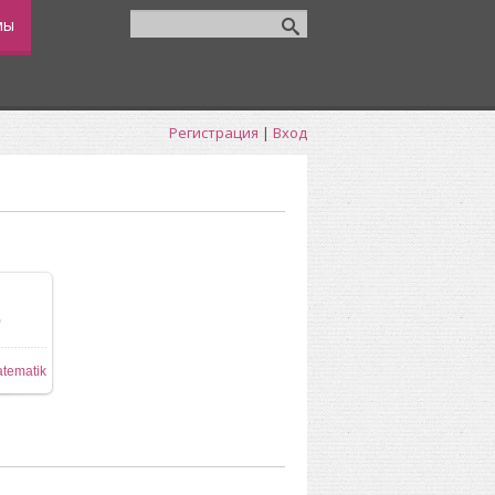
мы
Регистрация
|
Вход
0
38x861
tematik