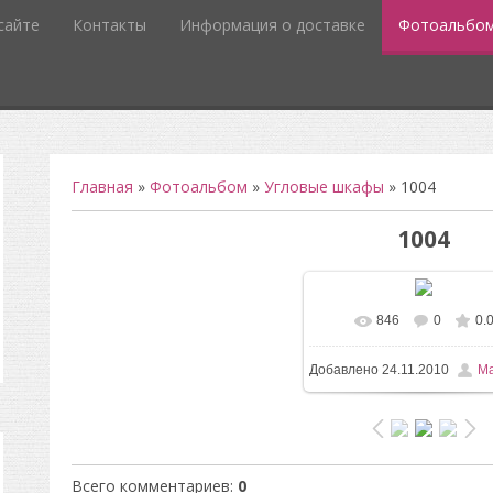
сайте
Контакты
Информация о доставке
Фотоальбо
Главная
»
Фотоальбом
»
Угловые шкафы
» 1004
1004
846
0
0.
В реальном размере
5
Добавлено
24.11.2010
Ma
/ 54.7Kb
Всего комментариев
:
0