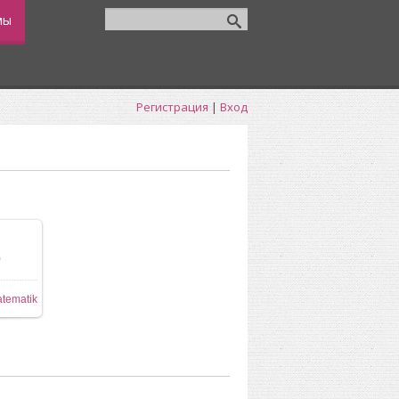
мы
Регистрация
|
Вход
0
53x859
tematik