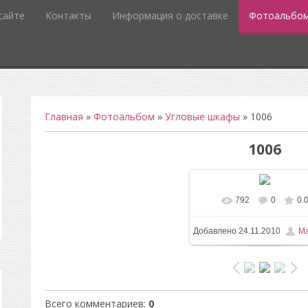
сайте
Контакты
Информация о доставке
Фотоальбо
Главная
»
Фотоальбом
»
Угловые шкафы
» 1006
1006
792
0
0.
В реальном размере
5
Добавлено
24.11.2010
Ma
/ 81.3Kb
Всего комментариев
:
0