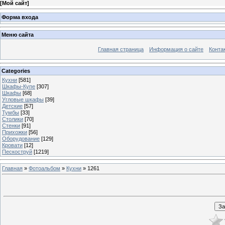
[
Мой сайт
]
Форма входа
Меню сайта
Главная страница
Информация о сайте
Конта
Categories
Кухни
[581]
Шкафы-Купе
[307]
Шкафы
[68]
Угловые шкафы
[39]
Детские
[57]
Тумбы
[33]
Столики
[70]
Стенки
[91]
Прихожки
[56]
Оборудование
[129]
Кровати
[12]
Пескоструй
[1219]
Главная
»
Фотоальбом
»
Кухни
» 1261