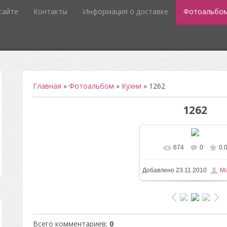
сайте
Контакты
Информация о доставке
Фотоальбо
Главная
»
Фотоальбом
»
Кухни
» 1262
1262
674
0
0.
Добавлено
23.11.2010
Ma
Всего комментариев
:
0