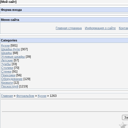
[
Мой сайт
]
Форма входа
Меню сайта
Главная страница
Информация о сайте
Конта
Categories
Кухни
[581]
Шкафы-Купе
[307]
Шкафы
[68]
Угловые шкафы
[39]
Детские
[57]
Тумбы
[33]
Столики
[70]
Стенки
[91]
Прихожки
[56]
Оборудование
[129]
Кровати
[12]
Пескоструй
[1219]
Главная
»
Фотоальбом
»
Кухни
» 1263