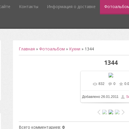
сайте
Контакты
Информация о доставке
Фотоальбо
Главная
»
Фотоальбом
»
Кухни
» 1344
1344
832
0
0.
В реальном разм
Добавлено
26.01.2011
S
960x1280
/ 193.7Kb
Всего комментариев
:
0