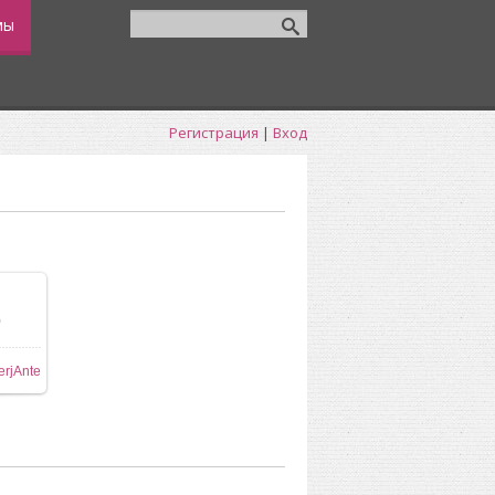
мы
Регистрация
|
Вход
0
ере
erjAnte