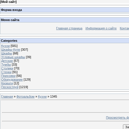
[
Мой сайт
]
Форма входа
Меню сайта
Главная страница
Информация о сайте
Конта
Categories
Кухни
[581]
Шкафы-Купе
[307]
Шкафы
[68]
Угловые шкафы
[39]
Детские
[57]
Тумбы
[33]
Столики
[70]
Стенки
[91]
Прихожки
[56]
Оборудование
[129]
Кровати
[12]
Пескоструй
[1219]
Главная
»
Фотоальбом
»
Кухни
» 1345
Просмотреть ф