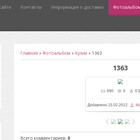
сайте
Контакты
Информация о доставке
Фотоальбо
Главная
»
Фотоальбом
»
Кухни
» 1363
1363
690
0
0.
Добавлено
15.02.2012
Ma
Всего комментариев
:
0