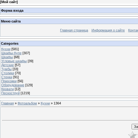
[
Мой сайт
]
Форма входа
Меню сайта
Главная страница
Информация о сайте
Конта
Categories
Кухни
[581]
Шкафы-Купе
[307]
Шкафы
[68]
Угловые шкафы
[39]
Детские
[57]
Тумбы
[33]
Столики
[70]
Стенки
[91]
Прихожки
[56]
Оборудование
[129]
Кровати
[12]
Пескоструй
[1219]
Главная
»
Фотоальбом
»
Кухни
» 1364