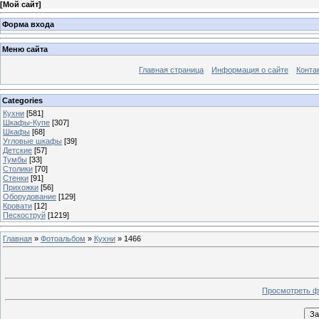
[
Мой сайт
]
Форма входа
Меню сайта
Главная страница
Информация о сайте
Конта
Categories
Кухни
[581]
Шкафы-Купе
[307]
Шкафы
[68]
Угловые шкафы
[39]
Детские
[57]
Тумбы
[33]
Столики
[70]
Стенки
[91]
Прихожки
[56]
Оборудование
[129]
Кровати
[12]
Пескоструй
[1219]
Главная
»
Фотоальбом
»
Кухни
» 1466
Просмотреть ф