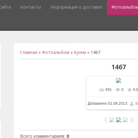
сайте
Контакты
Информация о доставке
Фотоальбо
Главная
»
Фотоальбом
»
Кухни
» 1467
1467
691
0
0.
В реальном разм
Добавлено
01.08.2013
S
1600x1200
/ 157.9Kb
Всего комментариев
:
0