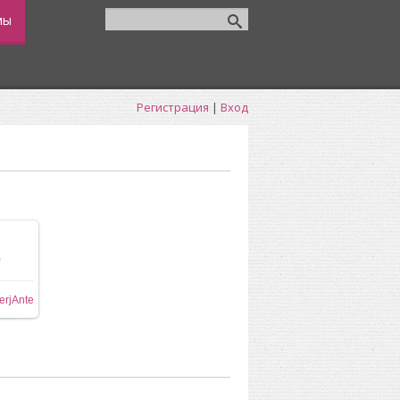
мы
Регистрация
|
Вход
0
ере
erjAnte