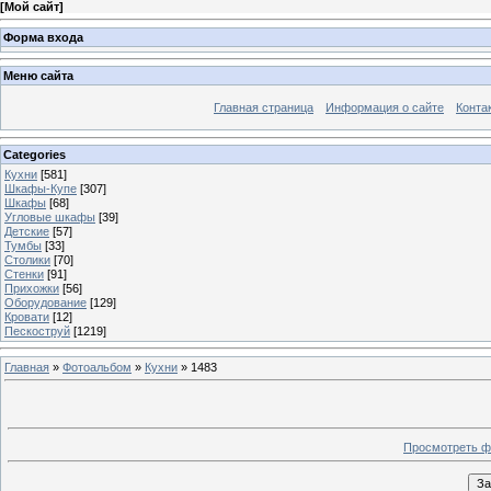
[
Мой сайт
]
Форма входа
Меню сайта
Главная страница
Информация о сайте
Конта
Categories
Кухни
[581]
Шкафы-Купе
[307]
Шкафы
[68]
Угловые шкафы
[39]
Детские
[57]
Тумбы
[33]
Столики
[70]
Стенки
[91]
Прихожки
[56]
Оборудование
[129]
Кровати
[12]
Пескоструй
[1219]
Главная
»
Фотоальбом
»
Кухни
» 1483
Просмотреть ф