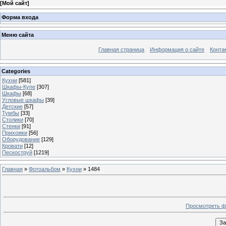
[
Мой сайт
]
Форма входа
Меню сайта
Главная страница
Информация о сайте
Конта
Categories
Кухни
[581]
Шкафы-Купе
[307]
Шкафы
[68]
Угловые шкафы
[39]
Детские
[57]
Тумбы
[33]
Столики
[70]
Стенки
[91]
Прихожки
[56]
Оборудование
[129]
Кровати
[12]
Пескоструй
[1219]
Главная
»
Фотоальбом
»
Кухни
» 1484
Просмотреть ф