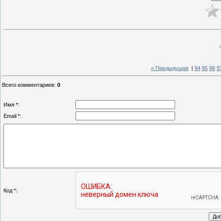
« Предыдущая
|
94
95
96
9
Всего комментариев
:
0
Имя *:
Email *:
Код *: