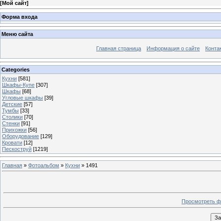
[
Мой сайт
]
Форма входа
Меню сайта
Главная страница
Информация о сайте
Конта
Categories
Кухни
[581]
Шкафы-Купе
[307]
Шкафы
[68]
Угловые шкафы
[39]
Детские
[57]
Тумбы
[33]
Столики
[70]
Стенки
[91]
Прихожки
[56]
Оборудование
[129]
Кровати
[12]
Пескоструй
[1219]
Главная
»
Фотоальбом
»
Кухни
» 1491
Просмотреть ф