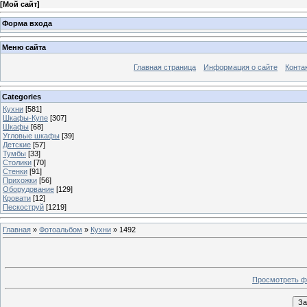
[
Мой сайт
]
Форма входа
Меню сайта
Главная страница
Информация о сайте
Конта
Categories
Кухни
[581]
Шкафы-Купе
[307]
Шкафы
[68]
Угловые шкафы
[39]
Детские
[57]
Тумбы
[33]
Столики
[70]
Стенки
[91]
Прихожки
[56]
Оборудование
[129]
Кровати
[12]
Пескоструй
[1219]
Главная
»
Фотоальбом
»
Кухни
» 1492
Просмотреть ф