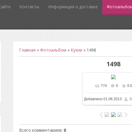
сайте
Контакты
Информация о доставке
Фотоальбо
Главная
»
Фотоальбом
»
Кухни
» 1498
1498
774
0
0.
В реальном разм
Добавлено
01.08.2013
S
1200x1600
/ 122.6Kb
Всего комментариев
:
0