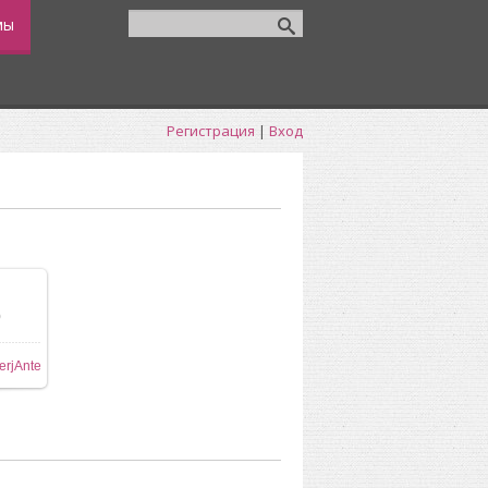
мы
Регистрация
|
Вход
0
ере
erjAnte