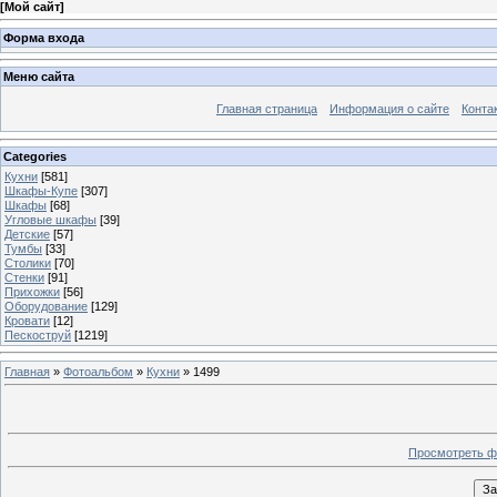
[
Мой сайт
]
Форма входа
Меню сайта
Главная страница
Информация о сайте
Конта
Categories
Кухни
[581]
Шкафы-Купе
[307]
Шкафы
[68]
Угловые шкафы
[39]
Детские
[57]
Тумбы
[33]
Столики
[70]
Стенки
[91]
Прихожки
[56]
Оборудование
[129]
Кровати
[12]
Пескоструй
[1219]
Главная
»
Фотоальбом
»
Кухни
» 1499
Просмотреть ф