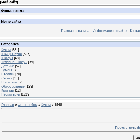
[
Мой сайт
]
Форма входа
Меню сайта
Главная страница
Информация о сайте
Конта
Categories
Кухни
[581]
Шкафы-Купе
[307]
Шкафы
[68]
Угловые шкафы
[39]
Детские
[57]
Тумбы
[33]
Столики
[70]
Стенки
[91]
Прихожки
[56]
Оборудование
[129]
Кровати
[12]
Пескоструй
[1219]
Главная
»
Фотоальбом
»
Кухни
» 1548
Просмотреть ф