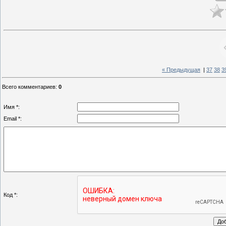
« Предыдущая
|
37
38
3
Всего комментариев
:
0
Имя *:
Email *:
Код *: