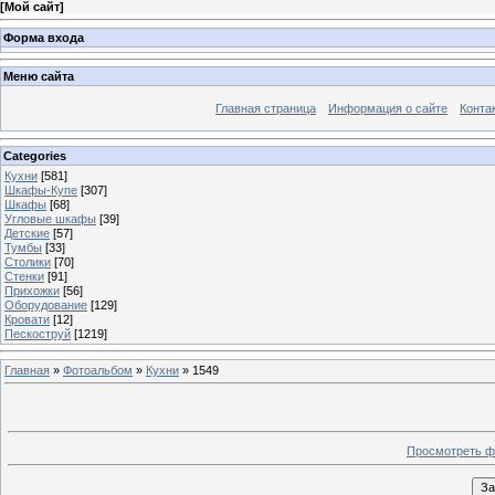
[
Мой сайт
]
Форма входа
Меню сайта
Главная страница
Информация о сайте
Конта
Categories
Кухни
[581]
Шкафы-Купе
[307]
Шкафы
[68]
Угловые шкафы
[39]
Детские
[57]
Тумбы
[33]
Столики
[70]
Стенки
[91]
Прихожки
[56]
Оборудование
[129]
Кровати
[12]
Пескоструй
[1219]
Главная
»
Фотоальбом
»
Кухни
» 1549
Просмотреть ф