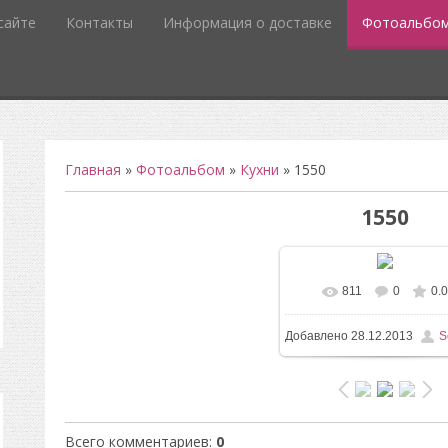
сайте
Контакты
Информация о доставке
Фотоальбо
Главная
»
Фотоальбом
»
Кухни
» 1550
1550
811
0
0.0
В реальном разм
Добавлено
28.12.2013
S
958x1600
/ 123.8Kb
Всего комментариев
:
0