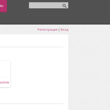
мы
Регистрация
|
Вход
ере
erjAnte