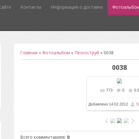
сайте
Контакты
Информация о доставке
Фотоальбо
Главная
»
Фотоальбом
»
Пескоструй
» 0038
0038
773
0
0.
В реальном разм
Добавлено
14.02.2012
S
253x561
/ 8.9Kb
Всего комментариев
:
0