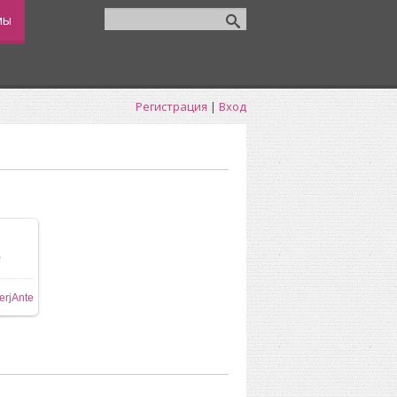
мы
Регистрация
|
Вход
0
ере
erjAnte