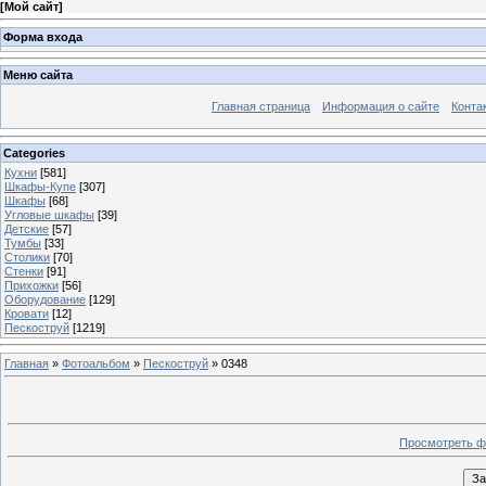
[
Мой сайт
]
Форма входа
Меню сайта
Главная страница
Информация о сайте
Конта
Categories
Кухни
[581]
Шкафы-Купе
[307]
Шкафы
[68]
Угловые шкафы
[39]
Детские
[57]
Тумбы
[33]
Столики
[70]
Стенки
[91]
Прихожки
[56]
Оборудование
[129]
Кровати
[12]
Пескоструй
[1219]
Главная
»
Фотоальбом
»
Пескоструй
» 0348
Просмотреть ф