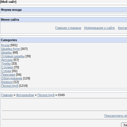
[
Мой сайт
]
Форма входа
Меню сайта
Главная страница
Информация о сайте
Конта
Categories
Кухни
[581]
Шкафы-Купе
[307]
Шкафы
[68]
Угловые шкафы
[39]
Детские
[57]
Тумбы
[33]
Столики
[70]
Стенки
[91]
Прихожки
[56]
Оборудование
[129]
Кровати
[12]
Пескоструй
[1219]
Главная
»
Фотоальбом
»
Пескоструй
» 0349
Просмотреть ф