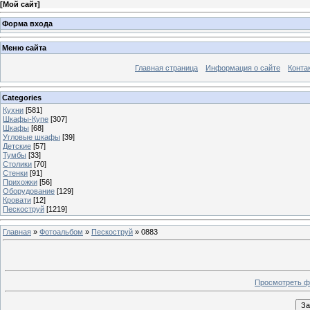
[
Мой сайт
]
Форма входа
Меню сайта
Главная страница
Информация о сайте
Конта
Categories
Кухни
[581]
Шкафы-Купе
[307]
Шкафы
[68]
Угловые шкафы
[39]
Детские
[57]
Тумбы
[33]
Столики
[70]
Стенки
[91]
Прихожки
[56]
Оборудование
[129]
Кровати
[12]
Пескоструй
[1219]
Главная
»
Фотоальбом
»
Пескоструй
» 0883
Просмотреть ф