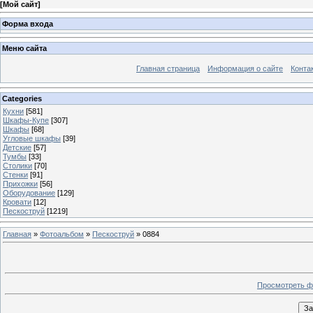
[
Мой сайт
]
Форма входа
Меню сайта
Главная страница
Информация о сайте
Конта
Categories
Кухни
[581]
Шкафы-Купе
[307]
Шкафы
[68]
Угловые шкафы
[39]
Детские
[57]
Тумбы
[33]
Столики
[70]
Стенки
[91]
Прихожки
[56]
Оборудование
[129]
Кровати
[12]
Пескоструй
[1219]
Главная
»
Фотоальбом
»
Пескоструй
» 0884
Просмотреть ф