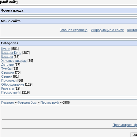
[
Мой сайт
]
Форма входа
Меню сайта
Главная страница
Информация о сайте
Конта
Categories
Кухни
[581]
Шкафы-Купе
[307]
Шкафы
[68]
Угловые шкафы
[39]
Детские
[57]
Тумбы
[33]
Столики
[70]
Стенки
[91]
Прихожки
[56]
Оборудование
[129]
Кровати
[12]
Пескоструй
[1219]
Главная
»
Фотоальбом
»
Пескоструй
» 0906
Просмотреть ф