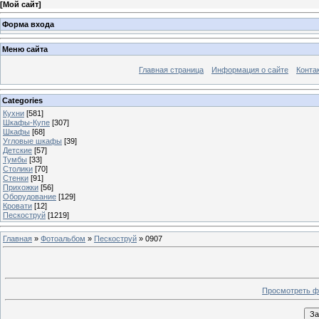
[
Мой сайт
]
Форма входа
Меню сайта
Главная страница
Информация о сайте
Конта
Categories
Кухни
[581]
Шкафы-Купе
[307]
Шкафы
[68]
Угловые шкафы
[39]
Детские
[57]
Тумбы
[33]
Столики
[70]
Стенки
[91]
Прихожки
[56]
Оборудование
[129]
Кровати
[12]
Пескоструй
[1219]
Главная
»
Фотоальбом
»
Пескоструй
» 0907
Просмотреть ф