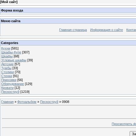
[
Мой сайт
]
Форма входа
Меню сайта
Главная страница
Информация о сайте
Конта
Categories
Кухни
[581]
Шкафы-Купе
[307]
Шкафы
[68]
Угловые шкафы
[39]
Детские
[57]
Тумбы
[33]
Столики
[70]
Стенки
[91]
Прихожки
[56]
Оборудование
[129]
Кровати
[12]
Пескоструй
[1219]
Главная
»
Фотоальбом
»
Пескоструй
» 0908
Просмотреть ф